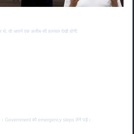
 थे, तो आपने एक अजीब-सी हलचल देखी होगी:
ट पड़ी। Government को emergency steps लेने पड़े।