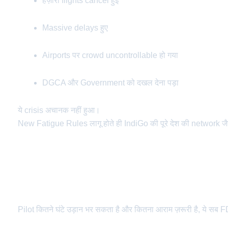
हज़ारों flights cancel हुईं
Massive delays हुए
Airports पर crowd uncontrollable हो गया
DGCA और Government को दखल देना पड़ा
ये crisis अचानक नहीं हुआ।
New Fatigue Rules लागू होते ही IndiGo की पूरे देश की network जै
New Crew Fatigue (FDTL) Rules – आखिर बदला क्या था?
DGCA के FDTL Rules आसान भाषा में
Pilot कितने घंटे उड़ान भर सकता है और कितना आराम ज़रूरी है, ये सब 