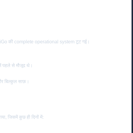
ndiGo की complete operational system टूट गई।
 पहले से मौजूद थे।
 और बिल्कुल साफ़।
िसमें कुछ ही दिनों में: