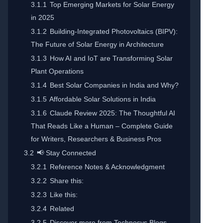
3.1.1
Top Emerging Markets for Solar Energy
in 2025
3.1.2
Building-Integrated Photovoltaics (BIPV):
The Future of Solar Energy in Architecture
3.1.3
How AI and IoT are Transforming Solar
Plant Operations
3.1.4
Best Solar Companies in India and Why?
3.1.5
Affordable Solar Solutions in India
3.1.6
Claude Review 2025: The Thoughtful AI
That Reads Like a Human – Complete Guide
for Writers, Researchers & Business Pros
3.2
📢 Stay Connected
3.2.1
Reference Notes & Acknowledgment
3.2.2
Share this:
3.2.3
Like this:
3.2.4
Related
3.2.5
Discover more from Technosys Blogs