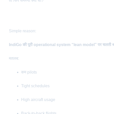
तो फिर समस्या क्या थी?
क्यों IndiGo सबसे ज़्यादा प्रभावित हुआ?
Simple reason:
IndiGo की पूरी operational system “lean model” पर चलती 
मतलब:
कम pilots
Tight schedules
High aircraft usage
Back-to-back flights