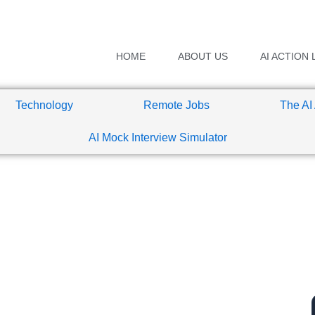
HOME
ABOUT US
AI ACTION 
Technology
Remote Jobs
The AI
AI Mock Interview Simulator
 बड़ी Airline को हिला दिया?
8:28 am